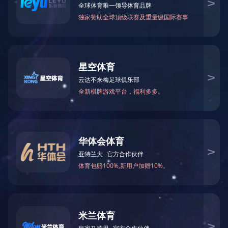
行业动态
EM-Smart 系列
新利·体育(中国)官方网站双头双工位铁芯激光焊接机
电机定转子铁芯快速打样加工服务
水暖洁具行业
新能源电机定转子铁芯激光焊接机
厨具五金行业
引先高效精密加工新时代——
新利·体育(中国)官方网站阀芯焊接工作站
包装赋码及标机
电机硅钢片激光切割机工艺详
解
2025-01-14
新能源汽车零配件激光焊接机
礼品定制
新利·体育(中国)官方网站多年来始
终专注于为各行各业提供全系统激
光加工设备及自动化产线的解决方
家电行业
客户案例
案。与国内多家科研院所合作，不
断推出新...
模具制造行业中激光加工设备解决方案
低压电气行业
|
关于我们
专注于为各行各业提供全系统激光加工设备及自动化产线的解决方
案，拥有超15000+㎡大型现代化的生产基地