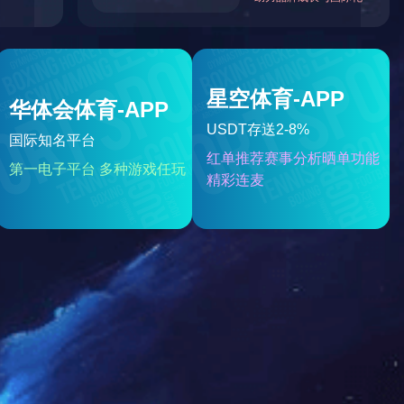
高成为主流设备，而紫外线激光打标机凭借独特优势，在热敏、脆硬
必看
2025-10-20
规范，就能有效规避风险，保障生产安全。随着高反射材料在新能
理，通过专业培训提升操作人员技能，完善安全防护体系，推动金属