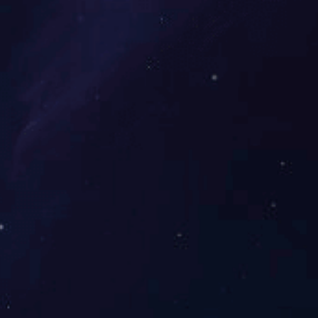
展会邀约 | 新利·体育(中国)官方网站诚邀您参加2025中国国
本届工博会将在（上海）国家会展中心举办，新利·体育(中国)官方网站展
交流，沉浸式感受激光技术魅力。
展会活动
上一页
1
2
3
4
5
6
...
8
下一页