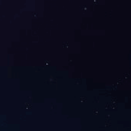
际工业博览会
2025-09-20
位位于2.1 号馆 B109，展位设计兼具科技感与专业性，便于您参观