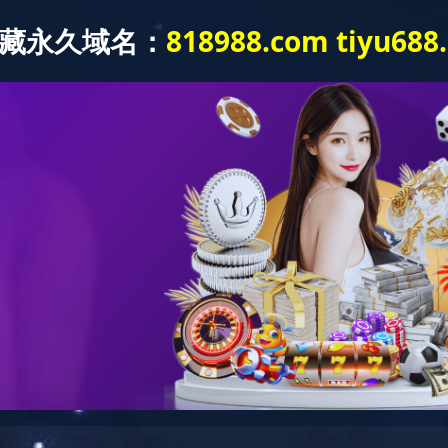
案例展示
服务支持
关于创恒
新闻中心
新闻中心
News center