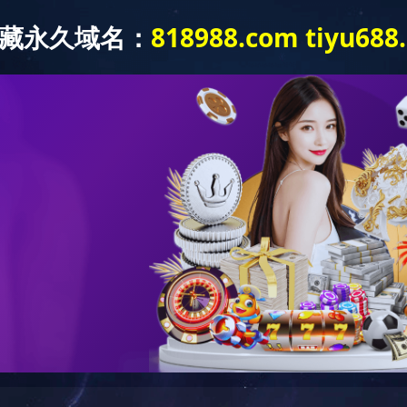
案例展示
服务支持
关于创恒
新闻中心
站清洗机