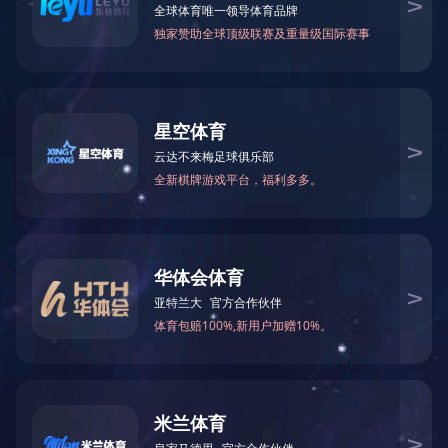
行业动态
EM-Smart 系列
新利·体育(中国)官方网站双头双工位铁芯激光焊接机
电机定转子铁芯快速打样加工服务
水暖洁具行业
新能源电机定转子铁芯激光焊接机
厨具五金行业
新利·体育(中国)官方网站 | 模
新利·体育(中国)官方网站阀芯焊接工作站
包装赋码及标机
具制造行业全链路激光加工解
决方案
2025-02-25
新能源汽车零配件激光焊接机
礼品定制
随着技术的进步，激光加工设备已
经成为模具制造行业中不可或缺的
一部分。其应用不仅提升了生产效
家电行业
模具制造行业中激光加工设备解
率和产品质量，还促进了行...
决方案
模具制造行业中激光加工设备解决方案
低压电气行业
|
关于我们
专注于为各行各业提供全系统激光加工设备及自动化产线的解决方
案，拥有超15000+㎡大型现代化的生产基地