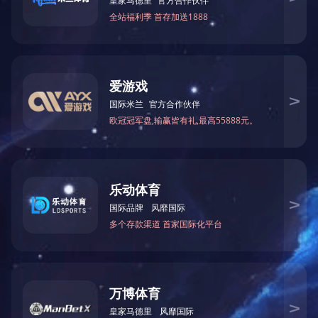
武汉总部：湖北省武汉市东湖高新技术开发区光谷三路777号综
合保税区一号标准厂房1层
无锡工厂：江苏省无锡市江阴市临港科创园23-1
友情链接
：
Em-Smart官网
|
登录入口
24小时服务热线：400-027-8558
销售热线：19945005587
邮箱：ch027@ch027.com
清空记录