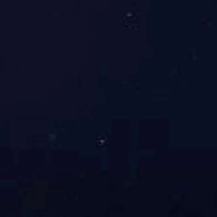
展会活动
上一篇:
【最后 1 天！周六冲！】新利·体育(中国)官方网站工
博会展位热闹依旧，速来打卡领福利
下一篇:
展台有礼 | 新利·体育(中国)官方网站诚邀您共聚上海
线圈展
相关推荐
Related to recommend