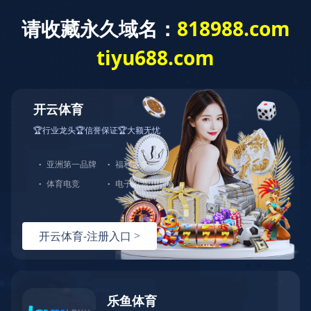
取消
首页
历史记录
清空记录
新闻中心
分享到
产品中心
News center
新浪微博
展会邀约 | 新利·体育(中国)官方网站诚邀您参加202
微信
案例展示
激光打标系列
5中国国际工业博览会
百度贴吧
服务支持
激光切割系列
行业解决方案
光纤激光打标机
豆瓣
本届工博会将在（上海）国家会展中心举办，新利·体育(中国)官方
QQ好友
网站展位位于2.1 号馆 B109，展位设计兼具科技感与专业性，便
关于创恒
激光焊接系列
客户案例
紫外线激光打标机
精密激光切割机
汽车行业激光智能解决方案
于您参观交流，沉浸式感受激光技术魅力。
2025-09-20 15:26:46
新利·体育(中国)官方网站
新闻中心
激光智能生产线
创客说
走进创恒
CO2激光打标机
大幅激光切割机
新利·体育(中国)官方网站CX-CE-1500手持焊接机_激
轨道交通行业激光智能加工解决方案
登录入口
激光清洗系列
科技创恒
公司新闻
在线飞行激光打标机
管材激光切割机
新利·体育(中国)官方网站机械手臂激光焊接机
新能源电机定子铁芯激光焊接产线
水泵风机行业
激光加工服务
加入创恒
展会活动
CX-3D系列激光打标机
电机定转子铁芯单工位激光焊接机
新能源电机转子铁芯自动检测压铆产线
新利·体育(中国)官方网站清洗机
眼镜行业