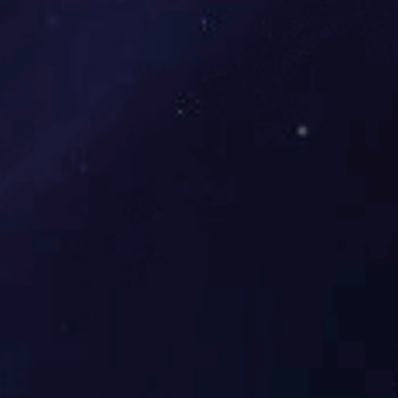
完整的激光智能装备服务体系。目前拥有百余名专业员工，总部位于
武汉，超级工厂坐落于无锡
，对客户需求快速响应。
新利·体育(中国)官方网站是中国光学学会激光加工专业委员会
荣誉会员，中国光谷激光行业协会理事单位。 先后荣获湖北省“专精
特新中小企业”、武汉市“高新技术企业”、“企业研发中心”等荣誉，在
新能源汽车电驱智能制造行业中，被多家协会和组织授予“动力总成
百强企业”、“专精特新设备商”、2023年电机供应商影响力TOP企
业”等称号。
分享