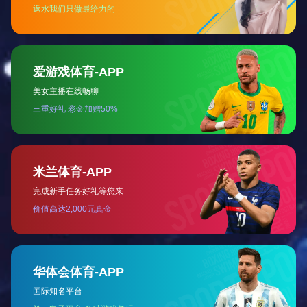
核心展品，覆盖多行业需求
本次参展，新利·体育(中国)官方网站带来全系列激光应用行业样
品，覆盖多场景应用：
激光打标
：飞行、旋转、3D动态，视觉识别等多种打标解决
方案；支持金属、塑料等多材质高精度永久标记，满足产品追溯、
防伪及个性化定制需求。
激光焊接
：塑料、金属及高反材料焊接，更有汽车、电子、航
空航天等高精度焊接
应用案例
。
激光精密切割
：薄板精密切割利器，重复定位精度
±0.01mm，适用于新能源汽车电机铁心硅钢片，钟表机芯，陶瓷
等高精密行业切割、打孔应用。