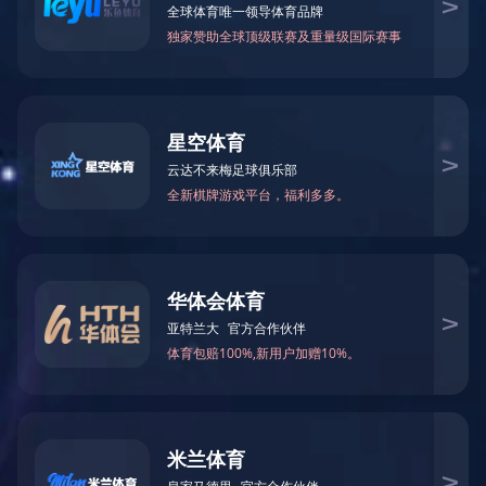
行业动态
EM-Smart 系列
新利·体育(中国)官方网站双头双工位铁芯激光焊接机
电机定转子铁芯快速打样加工服务
水暖洁具行业
新能源电机定转子铁芯激光焊接机
厨具五金行业
新利·体育(中国)官方网站阀芯焊接工作站
包装赋码及标机
新能源汽车零配件激光焊接机
礼品定制
家电行业
模具制造行业中激光加工设备解决方案
低压电气行业