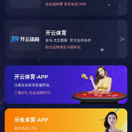
方案。
展位信息早知道
本届工博会将在（
上海
）国家会展中心举办，新利·体育(中国)
官方网站展位位
于
2.1 号馆 B109
，展位设计兼具科技感与专业
性，便于您参观交流，沉浸式感受激光技术魅力。