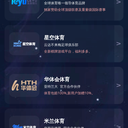
行业动态
EM-Smart 系列
新利·体育(中国)官方网站双头双工位铁芯激光焊接机
电机定转子铁芯快速打样加工服务
水暖洁具行业
新能源电机定转子铁芯激光焊接机
厨具五金行业
新利·体育(中国)官方网站阀芯焊接工作站
包装赋码及标机
《创客说》——新利·体育(中国)官方网站
电机铁芯自动化产线解决方案
新能源汽车零配件激光焊接机
礼品定制
新利·体育(中国)官方网站专访浙江钜丰科技有限公司张总，听见客
户真实的声音！每一次选择，皆因认可！
家电行业
模具制造行业中激光加工设备解决方案
2025-05-14 09:10:17
参数
日期：
低压电气行业